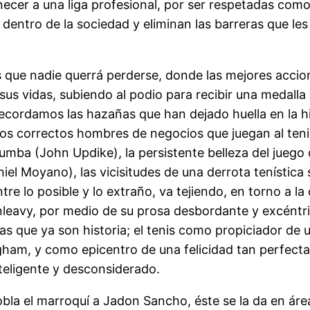
necer a una liga profesional, por ser respetadas como
dentro de la sociedad y eliminan las barreras que l
s que nadie querrá perderse, donde las mejores acci
 vidas, subiendo al podio para recibir una medalla 
ecordamos las hazañas que han dejado huella en la hi
nos correctos hombres de negocios que juegan al teni
mba (John Updike), la persistente belleza del juego de
el Moyano), las vicisitudes de una derrota tenística 
entre lo posible y lo extraño, va tejiendo, en torno a
nleavy, por medio de su prosa desbordante y excéntr
ias que ya son historia; el tenis como propiciador d
ham, y como epicentro de una felicidad tan perfecta
teligente y desconsiderado.
bla el marroquí a Jadon Sancho, éste se la da en áre