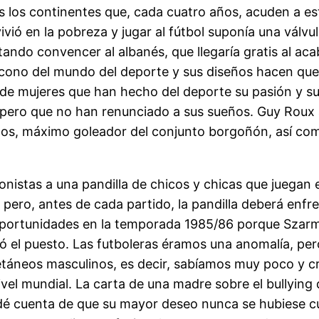
 los continentes que, cada cuatro años, acuden a esta
vió en la pobreza y jugar al fútbol suponía una válv
tando convencer al albanés, que llegaría gratis al aca
cono del mundo del deporte y sus diseños hacen que s
s de mujeres que han hecho del deporte su pasión y s
 pero que no han renunciado a sus sueños. Guy Roux a
idos, máximo goleador del conjunto borgoñón, así co
nistas a una pandilla de chicos y chicas que juegan e
 pero, antes de cada partido, la pandilla deberá enfr
portunidades en la temporada 1985/86 porque Szarma
ató el puesto. Las futboleras éramos una anomalía, pe
táneos masculinos, es decir, sabíamos muy poco y cr
el mundial. La carta de una madre sobre el bullying qu
 dé cuenta de que su mayor deseo nunca se hubiese cum