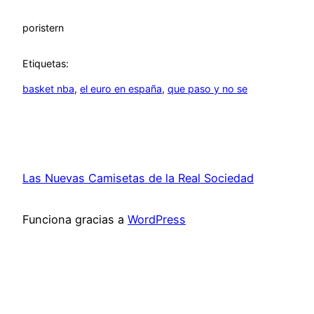
por
istern
Etiquetas:
basket nba
, 
el euro en españa
, 
que paso y no se
Las Nuevas Camisetas de la Real Sociedad
Funciona gracias a
WordPress