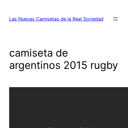
Saltar
al
Las Nuevas Camisetas de la Real Sociedad
contenido
camiseta de
argentinos 2015 rugby