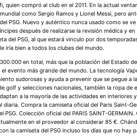
i, quien compró al club en el 2011. En la actual venta
 mundial como Sergio Ramos y Lionel Messi, pero ante
del PSG. Nuevo y auténtico nunca usado como se ve e
Príncipes después de realizarse la revisión médica y en
eta del PSG, al que estará vinculo por dos temporada
le iría bien a todos los clubes del mundo.
s (300.000 en total, más que la población del Estado 
r el evento más grande del mundo. La tecnología Va
iento sudorosas y ayuda a prevenir que se pegue a la
 de golf y selecciones nacionales, también la ropa d
aptan a la mayoría de las actividades en interiores y 
l diaria. Compra la camiseta oficial del Paris Saint-
el PSG. Colección oficial del PARIS SAINT-GERMAIN. Co
tualmente en el proveedor al considerar 85 €. Chánd
con la camiseta del PSG incluso los días que no hay p