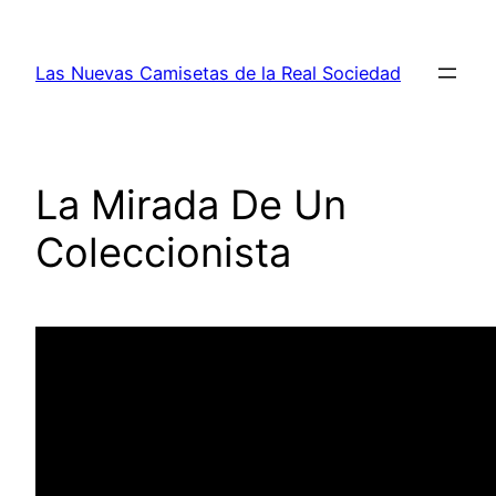
Saltar
al
Las Nuevas Camisetas de la Real Sociedad
contenido
La Mirada De Un
Coleccionista