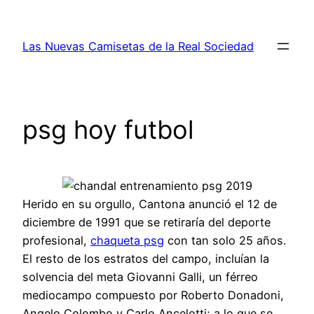
Saltar
al
Las Nuevas Camisetas de la Real Sociedad
contenido
psg hoy futbol
Herido en su orgullo, Cantona anunció el 12 de
diciembre de 1991 que se retiraría del deporte
profesional,
chaqueta psg
con tan solo 25 años.
El resto de los estratos del campo, incluían la
solvencia del meta Giovanni Galli, un férreo
mediocampo compuesto por Roberto Donadoni,
Angelo Colombo y Carlo Ancelotti; a lo que se