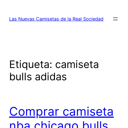
Saltar
al
Las Nuevas Camisetas de la Real Sociedad
contenido
Etiqueta:
camiseta
bulls adidas
Comprar camiseta
nba chicago bulls