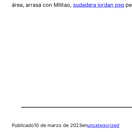
área, arrasa con Militao,
sudadera jordan psg
per
Publicado
10 de marzo de 2023
en
uncategorized