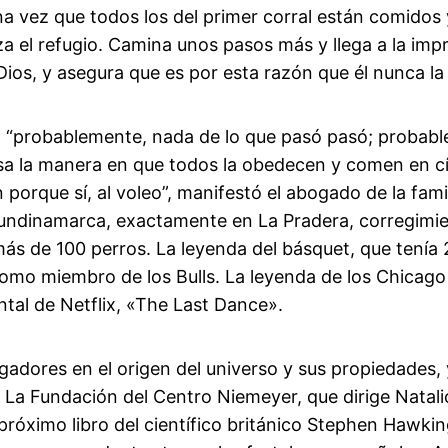
na vez que todos los del primer corral están comidos 
 el refugio. Camina unos pasos más y llega a la impr
Dios, y asegura que es por esta razón que él nunca l
 “probablemente, nada de lo que pasó pasó; probablem
sa la manera en que todos la obedecen y comen en cír
orque sí, al voleo”, manifestó el abogado de la famil
 Cundinamarca, exactamente en La Pradera, corregim
más de 100 perros. La leyenda del básquet, que tenía
omo miembro de los Bulls. La leyenda de los Chicago
ntal de Netflix, «The Last Dance».
stigadores en el origen del universo y sus propiedades,
. La Fundación del Centro Niemeyer, que dirige Natal
 próximo libro del científico británico Stephen Hawk