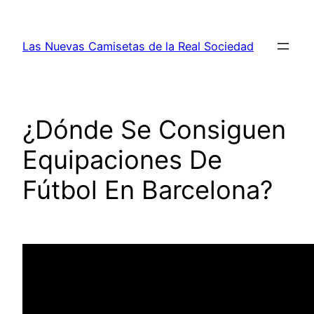
Saltar
al
Las Nuevas Camisetas de la Real Sociedad
contenido
¿Dónde Se Consiguen
Equipaciones De
Fútbol En Barcelona?